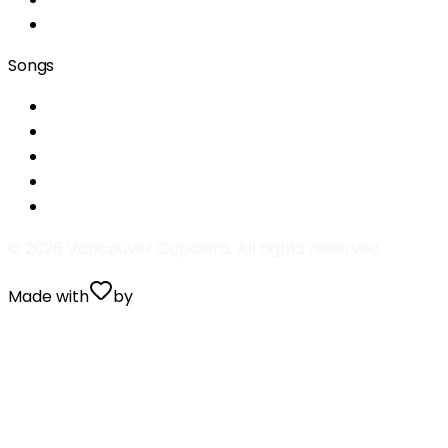
Team
Songs
Era um domingo de alegria
A capoeira me ensinou
Menina do cangerê
Aboio Capoeira
Na boca da mata eu tive uma visão
©
2026
Vancouver Capoeira. All rights reserved.
Made with
by
Valentin Prugnaud