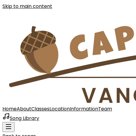
Skip to main content
Home
About
Classes
Location
Information
Team
Song Library