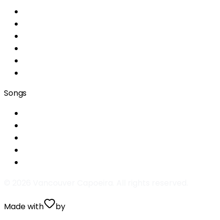
Home
About
Classes
Location
Information
Team
Songs
Era um domingo de alegria
A capoeira me ensinou
Menina do cangerê
Aboio Capoeira
Na boca da mata eu tive uma visão
©
2026
Vancouver Capoeira. All rights reserved.
Made with
by
Valentin Prugnaud