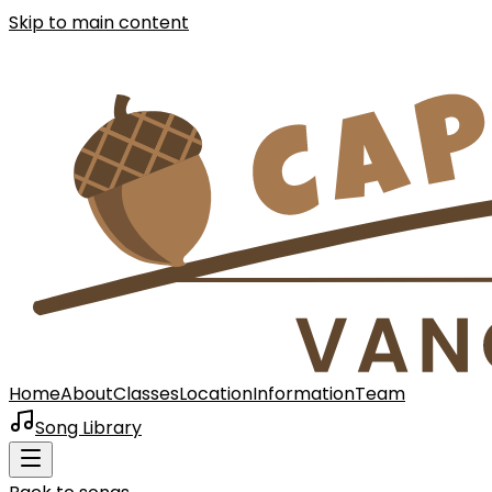
Skip to main content
Home
About
Classes
Location
Information
Team
Song Library