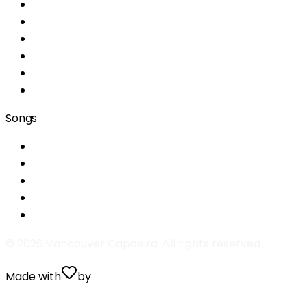
Home
About
Classes
Location
Information
Team
Songs
Era um domingo de alegria
A capoeira me ensinou
Menina do cangerê
Aboio Capoeira
Na boca da mata eu tive uma visão
©
2026
Vancouver Capoeira. All rights reserved.
Made with
by
Valentin Prugnaud