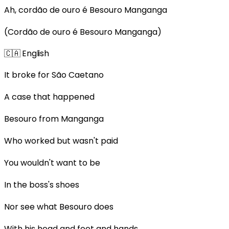
Ah, cordão de ouro é Besouro Manganga
(Cordão de ouro é Besouro Manganga)
🇨🇦
English
It broke for São Caetano
A case that happened
Besouro from Manganga
Who worked but wasn't paid
You wouldn't want to be
In the boss's shoes
Nor see what Besouro does
With his head and feet and hands