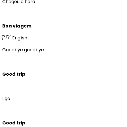
Chegou a hora
Boa viagem
🇨🇦
English
Goodbye goodbye
Good trip
I go
Good trip