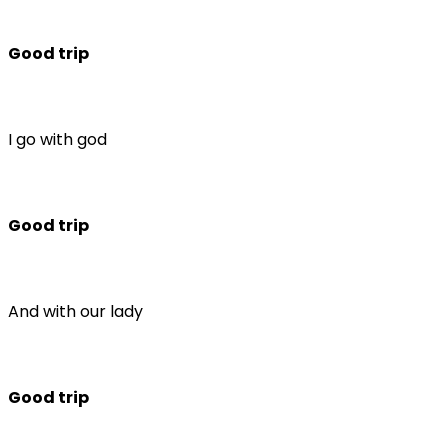
Good trip
I go with god
Good trip
And with our lady
Good trip