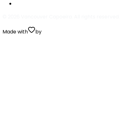
Na boca da mata eu tive uma visão
©
2026
Vancouver Capoeira. All rights reserved.
Made with
by
Valentin Prugnaud