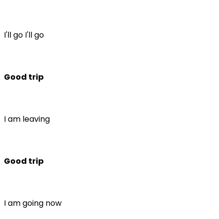
I'll go I'll go
Good trip
I am leaving
Good trip
I am going now