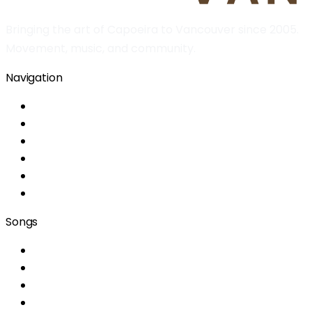
Bringing the art of Capoeira to Vancouver since 2005.
Movement, music, and community.
Navigation
Home
About
Classes
Location
Information
Team
Songs
Era um domingo de alegria
A capoeira me ensinou
Menina do cangerê
Aboio Capoeira